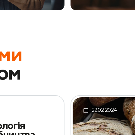
ами
ом
22.02.2024
ологія