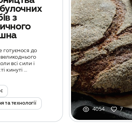
бництва
обулочних
ів з
ичного
шна
е готуємося до
 великоднього
коли всі сили і
ті кинуті …
с
я та технології
4054
7