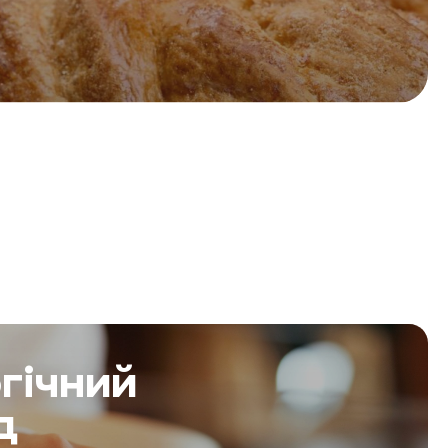
гічний
д