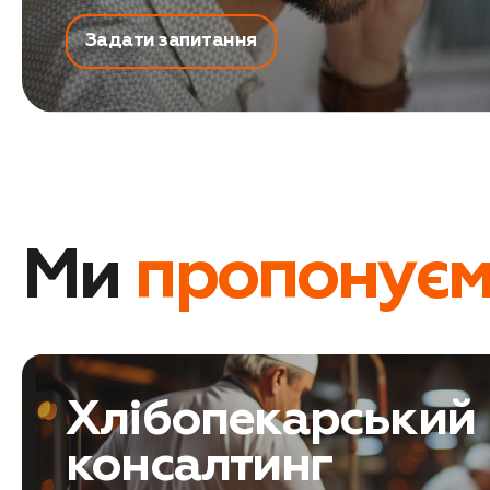
Задати запитання
Ми
пропонує
Хлібопекарський
консалтинг