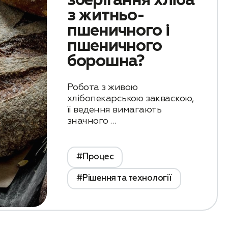
зберігання хліба
з житньо-
пшеничного і
пшеничного
борошна?
Робота з живою
хлібопекарською закваскою,
її ведення вимагають
значного …
#Процес
#Рішення та технології