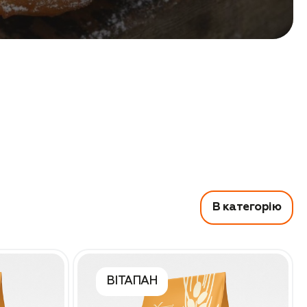
В категорію
ВІТАПАН