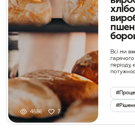
виро
хліб
вироб
пшен
боро
Всі ми вж
гарячого
періоду, 
потужнос
#Проце
#Рішенн
4686
7