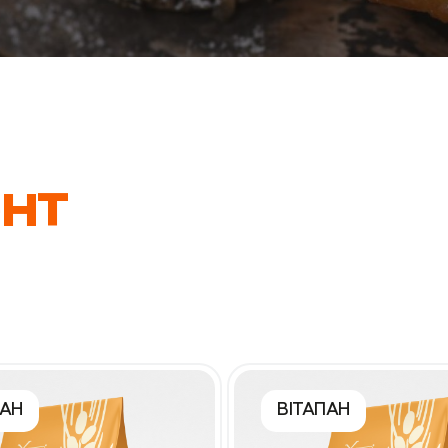
модерації менеджера
*
При відправленні ви надаєте згоду
на обробку
персональних даних
нт
*
При відправленні ви надаєте згоду
на обробку
персональних даних
ПАН
ВІТАПАН