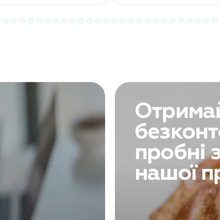
Отрима
безконт
пробні 
нашої п