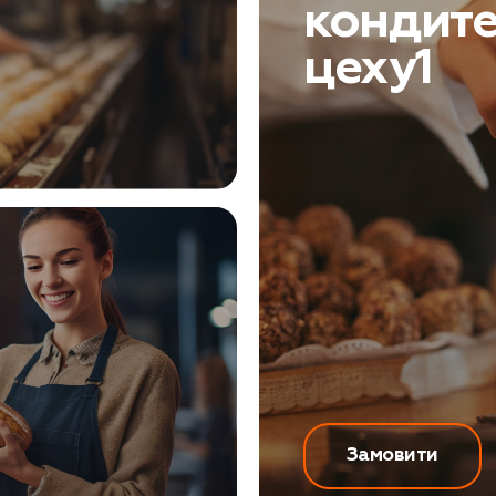
кондите
цеху1
Замовити