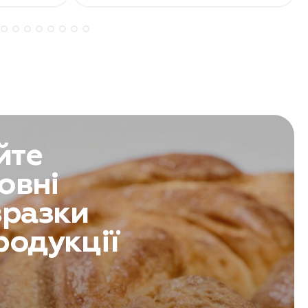
йте
овні
зразки
родукції