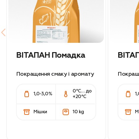
ВІТАПАН Помадка
Покращення смаку і аромату
Покраще
0°С… до
1,0-3,0%
1
+20°С
Мішки
10 kg
М