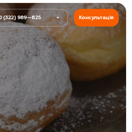
0 (322) 989—825
Консультація
Про нас
Блог
Контакти
ського цеху
у
ії
му