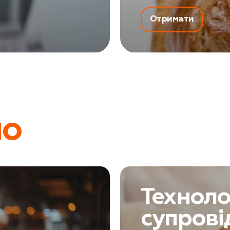
Отримати
мо
Техноло
супрові