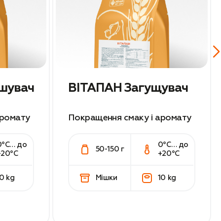
шувач
ВІТАПАН Загущувач
аромату
Покращення смаку і аромату
0°С… до
0°С… до
50-150 г
+20°С
+20°С
0 kg
Мішки
10 kg