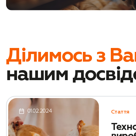
Ділимось з В
нашим досвід
01.02.2024
Стаття
Техн