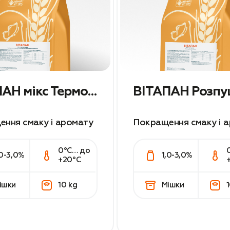
ВІТАПАН мікс Термопудра
ВІТАПАН Розпу
ння смаку і аромату
Покращення смаку і 
0°С… до
,0-3,0%
1,0-3,0%
+20°С
ішки
10 kg
Мішки
1