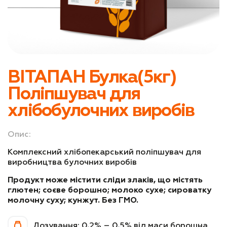
Для продовження терміну зберігання
Для покращення смаку та аромату
Чиста етикетка та органічні продукти
ВІТАПАН Булка(5кг)
Розширення асортименту
Поліпшувач для
Клієнти/сегменти
хлібобулочних виробів
Хлібопекарський консалтинг
Опис:
Технологічний супровід пекарні
Комплексний хлібопекарський поліпшувач для
виробництва булочних виробів
Технологічний супровід кондитерського
цеху
Продукт може містити сліди злаків, що містять
глютен; соєве борошно; молоко сухе; сироватку
молочну суху; кунжут. Без ГМО.
Про нас
Блог
Дозування: 0,2% – 0,5% від маси борошна