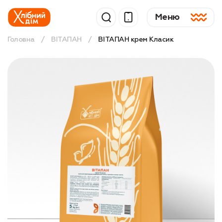
Меню
Головна
/
ВІТАПАН
/
ВІТАПАН крем Класик
+380 (322) 989—825
Про продукцію
Дріжджі
Дріжджі сухі
Пресовані Дріжджі
ТМ "Вітапан"
Дякуємо
Суміші
▼
Поліпшувачі
Ваш відгук буде опублікований після
▼
модерації менеджера
Рішення