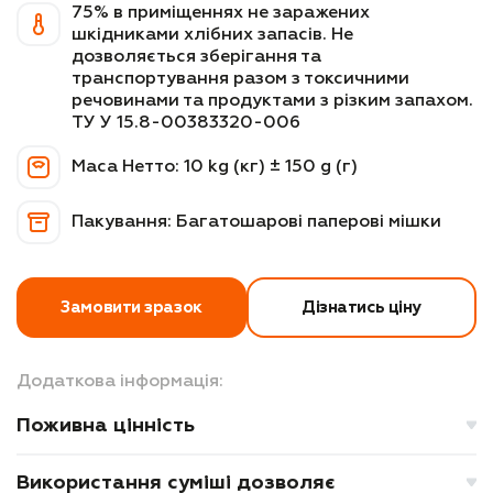
75% в приміщеннях не заражених
шкідниками хлібних запасів. Не
Контакти
дозволяється зберігання та
транспортування разом з токсичними
речовинами та продуктами з різким запахом.
ТУ У 15.8-00383320-006
Маса Нетто: 10 kg (кг) ± 150 g (г)
Пакування: Багатошарові паперові мішки
Замовити зразок
Дізнатись ціну
Додаткова інформація:
Отримайте безплатну
Поживна цінність
Поживна цінність на 100 g (г) продукту:
консультацію
по вашому
Енергетична цінність (калорійність) 1456,23 kJ
запитанню
Використання суміші дозволяє
(кДж)/ 343,87 kcal (ккал)