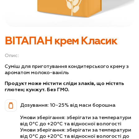
Для продовження терміну зберігання
Для покращення смаку та аромату
Чиста етикетка та органічні продукти
ВІТАПАН крем Класик
Розширення асортименту
Опис:
Клієнти/сегменти
Суміш для приготування кондитерського крему з
ароматом молоко-ваніль
Хлібопекарський консалтинг
Продукт може містити сліди злаків, що містять
Технологічний супровід пекарні
глютен; кунжут. Без ГМО.
Технологічний супровід кондитерського
Дозування: 10-25% від маси борошна
цеху
Умови зберігання: зберігати за температури
від 0°C до +20°C та відносної вологості
Про нас
Умови зберігання: зберігати за температури
від 0°C до +20°C та відносної вологості до
Блог